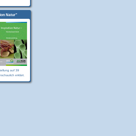
tion Natur"
tellung auf 39
schaulich erklärt.